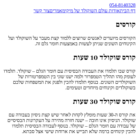
054-8140328
דף הבית
אודות עולם השוקולד של מיקי
מאמרים
צור קשר
קורסים
הקורסים מיועדים לאנשים שרוצים ללמוד קצת מעבר על השוקולד ועל
הקינוחים השונים שניתן לעשות באמצעות חומר גלם זה.
קורס שוקולד 10 שעות
קורס שבו תלמדו את העבודה הבסיסית עם חומר הגלם – שוקולד. תלמדו
לעומק מהו תהליך הטמפרור ולמה ישנו שוני בין הטמפרטורות של
השוקולדים השונים. בנוסף תלמדו להכין ולפנק את המשפחות שלכם
בשוקולדים וקינוחים מיוחדים וטעימים.
קורס שוקולד 30 שעות
את קורס ה-30 שעות מומלץ לקחת לאחר שיש קצת ניסיון בעבודה עם
שוקולד. הניסיון אינו חובה – ישנה חזרה מהירה על העקרונות הבסיסיים
של עבודה עם חומר הגלם – שוקולד. בנוסף לעבודה הבסיסית תלמדו
להכין קינוחים ברמה שלא תבייש את ארוחת שישי אצל סבתא.