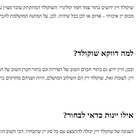
שוקולד ויין ידועים בתור צמד חמד קולינרי. השוקולד המתקתק עובד מצוין 
מכוס יין איכותי – אדום או לבן ככל שיהיה. לכן, על המתנה המושלמת לה
למה דווקא שוקולד?
ובכן, היין ידוע גם בתור חברם הטוב של הפירות וגם בתור חברן הטוב של הג
ויין. לעומת זאת, שוקולד ויין הם השילוב המושלם, היות ושניהם מחזיקי
אילו יינות כדאי לבחור?
הענקה של שוקולד ויין יכולה להתבצע עם כל סוג יין שתבחרו. הכי חשוב הו