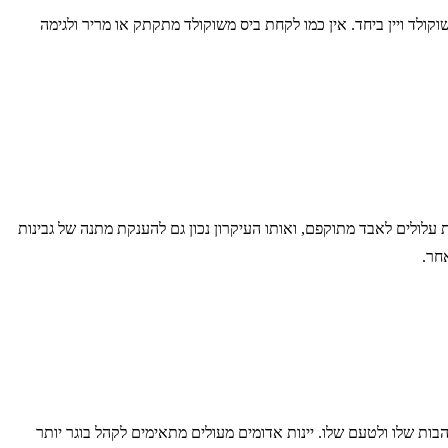
וקולד ויין ביחד. אין כמו לקחת ביס משוקולד מתקתק או מריר ולגימה
ת עלולים לאבד מתוקפם, ואותו העיקרון נכון גם להענקת מתנה של גבינות
חר.
הבות שלו ולטעם שלו. יינות אדומים מעולים מתאימים לקהל בוגר יותר